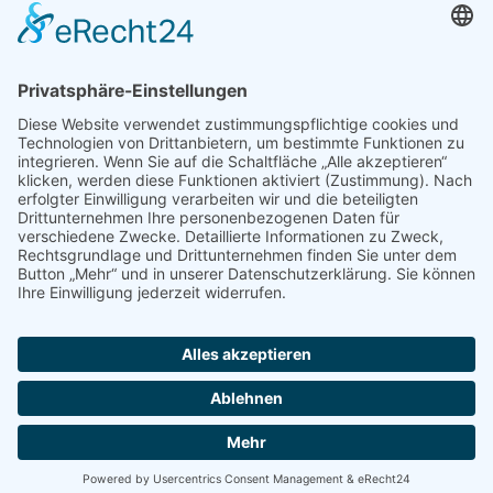
lange sie angewandt wird und wie der
jeweilige Behandlungsaufbau aussieht, hängt
von Ihrer Erkrankung oder Ihren Beschwerden
ab.
Bei der Therapie wird jeweils am Hals
angefangen. Sodann wird die manuelle
Lymphdrainage in Richtung der betroffenen
Stellen am Körper fortgesetzt. Dabei werden
stets auch die umliegenden Lymphbahnen mit
einbezogen. Denn nur so fließt die
Lymphflüssigkeit dann auch sicher ab.
IMPRESSUM
DATENSCHUTZERKLÄRUNG
© 2018 Absolut Physio/Kai Schwarzhoff